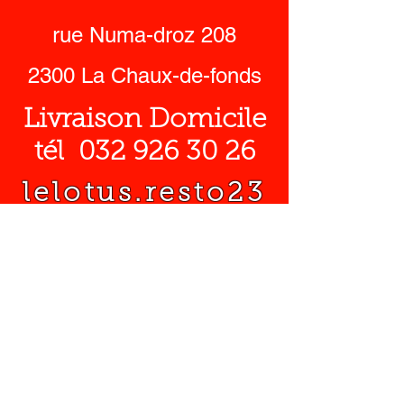
rue Numa-droz 208
2300 La Chaux-de-fonds
Livraison Domicile
tél
032 926 30 26
lelotus.resto23
00@gmail.com